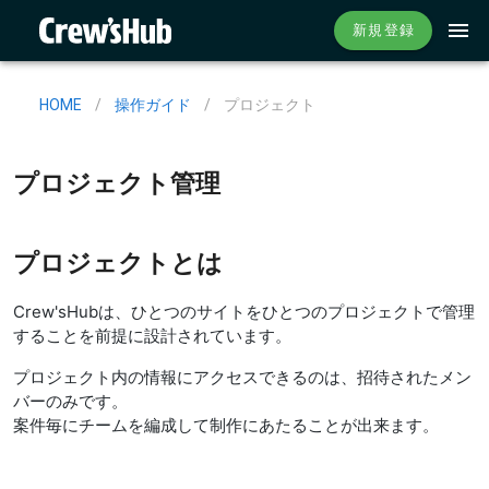
新規登録
HOME
/
操作ガイド
/
プロジェクト
プロジェクト管理
プロジェクトとは
Crew'sHubは、ひとつのサイトをひとつのプロジェクトで管理
することを前提に設計されています。
プロジェクト内の情報にアクセスできるのは、招待されたメン
バーのみです。
案件毎にチームを編成して制作にあたることが出来ます。