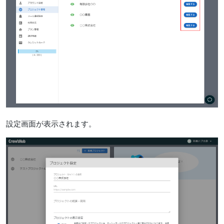
設定画面が表示されます。