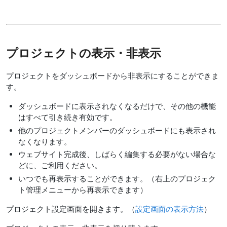
プロジェクトの表示・非表示
プロジェクトをダッシュボードから非表示にすることができま
す。
ダッシュボードに表示されなくなるだけで、その他の機能
はすべて引き続き有効です。
他のプロジェクトメンバーのダッシュボードにも表示され
なくなります。
ウェブサイト完成後、しばらく編集する必要がない場合な
どに、ご利用ください。
いつでも再表示することができます。（右上のプロジェク
ト管理メニューから再表示できます）
プロジェクト設定画面を開きます。（
設定画面の表示方法
）