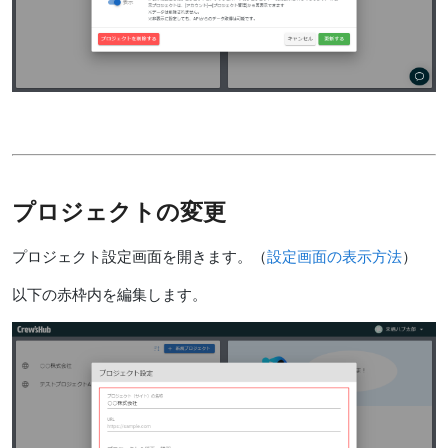
プロジェクトの変更
プロジェクト設定画面を開きます。（
設定画面の表示方法
）
以下の赤枠内を編集します。