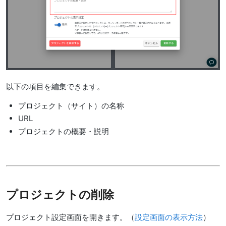
以下の項目を編集できます。
プロジェクト（サイト）の名称
URL
プロジェクトの概要・説明
プロジェクトの削除
プロジェクト設定画面を開きます。（
設定画面の表示方法
）