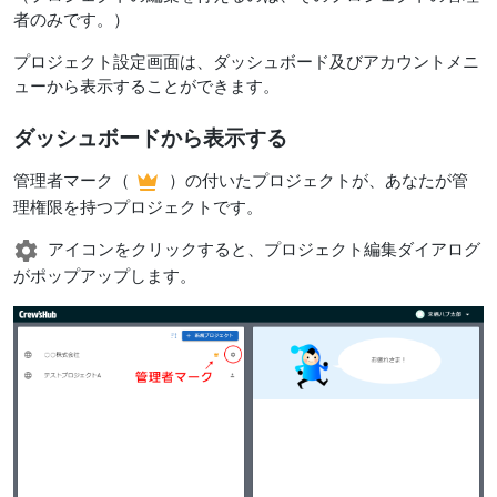
者のみです。）
プロジェクト設定画面は、ダッシュボード及びアカウントメニ
ューから表示することができます。
ダッシュボードから表示する
管理者マーク（
）の付いたプロジェクトが、あなたが管
理権限を持つプロジェクトです。
アイコンをクリックすると、プロジェクト編集ダイアログ
がポップアップします。